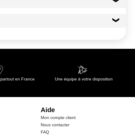
150 kcal
628 kj
12.0 g
8.00 g
 partout en France
Une équipe à votre disposition
2.5 g
2.5 g
Aide
Mon compte client
8.0 g
Nous contacter
FAQ