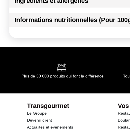
Ingrédients et allergènes
Ingrédients :
Informations nutritionnelles (Pour 100
Lactosérum de bufflonne, sel
Allergènes :
Kilocalories
Lait et produits à base de lait
Conformément aux informations transmises par le(s) f
Kilojoules
Matières grasses
dont Acides gras saturés
Plus de 30 000 produits qui font la différence
Tou
Glucides
dont Sucres
Transgourmet
Vos
Le Groupe
Restau
Protéines
Devenir client
Boulan
Actualités et événements
Restau