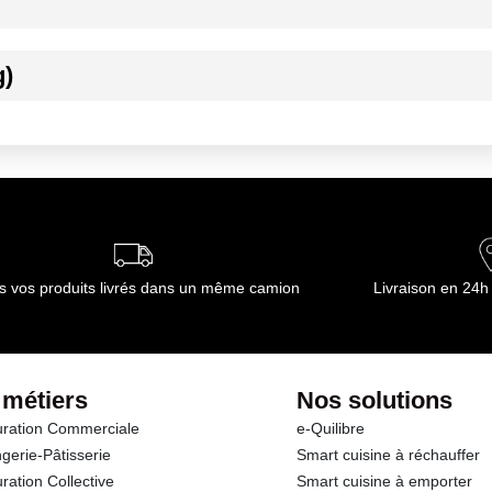
g)
ournisseur(s) de Transgourmet Opérations
s vos produits livrés dans un même camion
Livraison en 24h
 métiers
Nos solutions
ration Commerciale
e-Quilibre
gerie-Pâtisserie
Smart cuisine à réchauffer
ration Collective
Smart cuisine à emporter