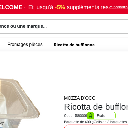
ELCOME
·
Et jusqu'à
-5%
supplémentaires
Voir conditi
ence ou une marque...
Ricotta de bufflonne
Fromages pièces
MOZZA D'OCC
Ricotta de buffl
Code : 580009
Frais
Barquette de 400 g
Colis de 8 barquettes