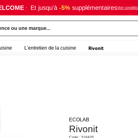
ELCOME
·
Et jusqu'à
-5%
supplémentaires
Voir conditi
ence ou une marque...
Rivonit
uisine
L'entretien de la cuisine
ECOLAB
Rivonit
Code : 318435