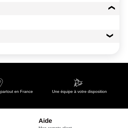
anger avec rien d¿autre que de l¿eau. Stockage :
éalable, par un cycle vapeur. 1) Pulvériser le produit sur toutes
emploi à froid du produit, en doublant le temps de contact, est
 partout en France
Une équipe à votre disposition
Aide