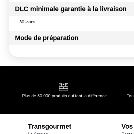
DLC minimale garantie à la livraison
30 jours
Mode de préparation
Sécurité : Avant utilisation, lire attentivement les co
Conserver à une température comprise entre 10 et 35
Mode de préparation :
Préchauffer le matériel à 50°C maxim
les surfaces souillées et laisser agir 10 à 20 minutes selon 
possible bien qu¿un peu moins efficace. Dosage : Utiliser le 
Plus de 30 000 produits qui font la différence
Tou
Transgourmet
Vos