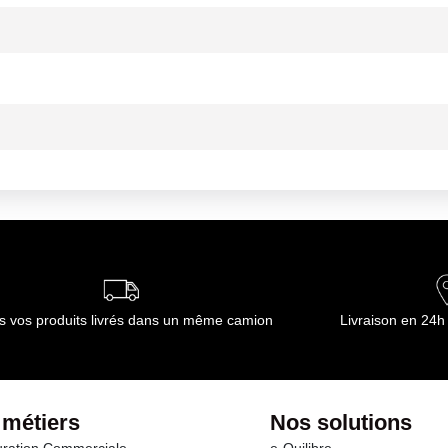
nseils de sécurité mentionnés sur l¿étiquette du produit. Ne mél
°C
um puis éteindre. Pour les fours mixtes : ramollir les salissures, au pr
l¿importance des salissures. 2) Rincer soigneusement à l¿eau claire. L¿
produit pur. Il est déconseillé d¿utiliser RIVONIT sur l¿aluminium
s vos produits livrés dans un même camion
Livraison en 24h
 métiers
Nos solutions