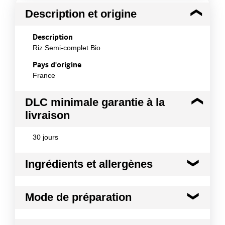
Description et origine
Description
Riz Semi-complet Bio
Pays d'origine
France
DLC minimale garantie à la
livraison
30 jours
Ingrédients et allergènes
Ingrédients :
Mode de préparation
Riz Semi-complet Bio
Conformément aux informations transmises
Mode de préparation :
1 vol.de riz dans 2 vol.
par le(s) fournisseur(s) de Transgourmet