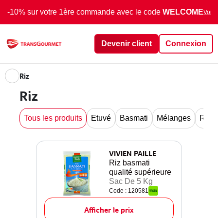
-10% sur votre 1ère commande avec le code
WELCOME
Voir 
Devenir client
Connexion
Riz
Riz
Tous les produits
Etuvé
Basmati
Mélanges
Rond/
VIVIEN PAILLE
Riz basmati
qualité supérieure
Sac De 5 Kg
Code : 120581
Afficher le prix