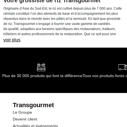
Votre grossiste de riz Transgourmet
Originaire d’Asie du Sud-Est, le riz est cultivé depuis plus de 7 000 ans. Cette
céréale constitue l’un des aliments de base et d’accompagnement les plus
répandus dans le monde avec les pâtes et la semoule. En tant que grossiste
de riz, Transgourmet s’engage à fournir une vaste gamme de variétés
de qualité, adaptées aux besoins spécifiques des restaurateurs, traiteurs,
hôteliers et autres professionnels de la restauration. Que ce soit pour une
préparation sucrée ou salée ou pour un type de plat spécial, nous avons le riz
voir plus
qu’il vous faut !
Les différentes variétés
Il existe 3 grandes catégories : le riz long grain, le riz grain moyen et le riz
grain court.
Plus de 30 000 produits qui font la différence
Tous vos produits livré
Le long grain
C'est un grain fin et long (entre 6 et 8 mm environ) qui se tient très bien à la
cuisson. Il a l’avantage de rester léger et de ne pas coller, car il n’absorbe que
très peu de liquide quand il cuit. Le riz long grain est principalement cultivé en
Asie du Sud et du Sud-Est, à Madagascar, dans les Caraïbes et au sud des
Transgourmet
États-Unis. Parmi les variétés les plus connues, on retrouve :
Le Groupe
Le riz basmati : il s’agit d’un grain blanc, long, fin et parfumé
Devenir client
(comme l’indique son nom en hindi) qui développe un léger
Actualités et événements