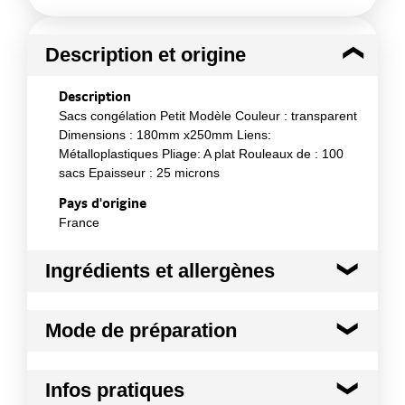
Description et origine
Description
Sacs congélation Petit Modèle Couleur : transparent
Dimensions : 180mm x250mm Liens:
Métalloplastiques Pliage: A plat Rouleaux de : 100
sacs Epaisseur : 25 microns
Pays d'origine
France
Ingrédients et allergènes
Ingrédients :
Mode de préparation
PE Basse densité
Conformément aux informations transmises
Mode de préparation :
Afin d'éviter tout risque
par le(s) fournisseur(s) de Transgourmet
Infos pratiques
d'étouffement, tenir hors de portée des enfants.
Opérations