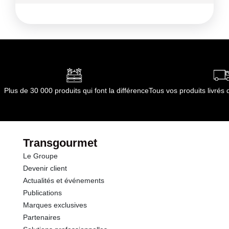
Conditions de stockage avant ouverture :
A
conserver dans un endroit sec et propre
Température < 40 ° C
Conditions de stockage après ouverture :
A
conserver dans un endroit sec et propre
Température < 40 ° C
Durée totale du produit :
Pas de durée limitée
Plus de 30 000 produits qui font la différence
Tous vos produits livré
d'utilisation
Conformément aux informations transmises
par le(s) fournisseur(s) de Transgourmet
Opérations
Transgourmet
Le Groupe
Devenir client
Actualités et événements
Publications
Marques exclusives
Partenaires