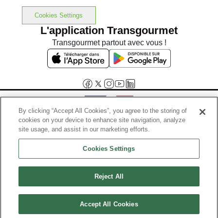
Cookies Settings
L'application Transgourmet
Transgourmet partout avec vous !
By clicking “Accept All Cookies”, you agree to the storing of
cookies on your device to enhance site navigation, analyze
Interdiction de vente de boissons alcooliques aux mineurs de
site usage, and assist in our marketing efforts.
moins de 18 ans
Cookies Settings
La preuve de majorité de l'acheteur est exigée au moment de la vente
en ligne.
Code de la santé publique, Aar.l.3342-1 et l.3353-3
Reject All
© Tous droits réservés
Accept All Cookies