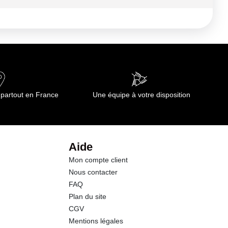
67 kj
0.1 g
0.05 g
3.0 g
 partout en France
Une équipe à votre disposition
2.7 g
1.3 g
Aide
Mon compte client
0.8 g
Nous contacter
FAQ
0.03 g
Plan du site
CGV
Mentions légales