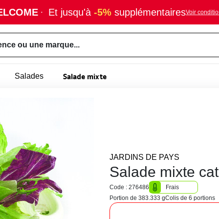
ELCOME
·
Et jusqu'à
-5%
supplémentaires
Voir conditi
ence ou une marque...
Salade mixte
Salades
JARDINS DE PAYS
Salade mixte ca
Code : 276486
Frais
Portion de 383.333 g
Colis de 6 portions