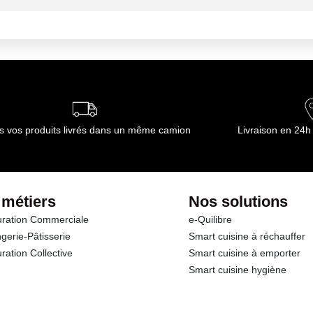
ournisseur(s) de Transgourmet Opérations
s vos produits livrés dans un même camion
Livraison en 24h
 métiers
Nos solutions
ration Commerciale
e-Quilibre
gerie-Pâtisserie
Smart cuisine à réchauffer
ration Collective
Smart cuisine à emporter
Smart cuisine hygiène