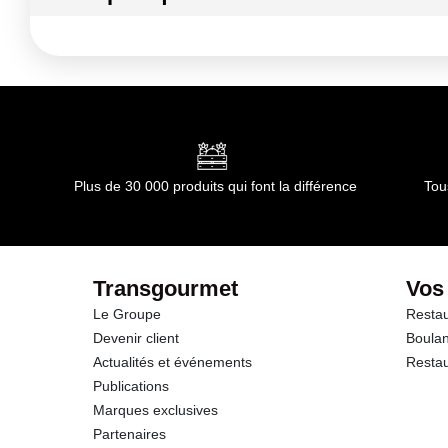
Kilojoules
Conditions de stockage avant ouverture :
.
Durée totale du produit :
0
Matières grasses
Conformément aux informations transmises par le(s) f
dont Acides gras saturés
Glucides
Plus de 30 000 produits qui font la différence
Tou
dont Sucres
Fibres
Transgourmet
Vos
Le Groupe
Restau
Protéines
Devenir client
Boulan
Actualités et événements
Restau
Sel
Publications
Marques exclusives
Partenaires