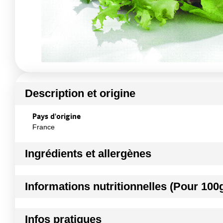
Description et origine
Pays d'origine
France
Ingrédients et allergènes
Ingrédients :
Informations nutritionnelles (Pour 100
Batavia Laitue Feuille de chêne
Conformément aux informations transmises par le(s) f
Kilocalories
Infos pratiques