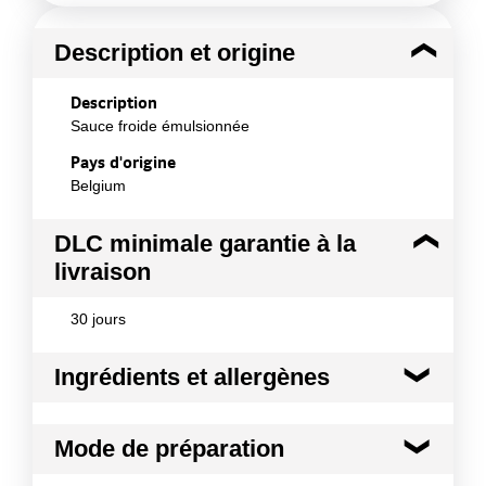
Description et origine
Description
Sauce froide émulsionnée
Pays d'origine
Belgium
DLC minimale garantie à la
livraison
30 jours
Ingrédients et allergènes
Ingrédients :
Mode de préparation
Huile de colza, sucre, eau, vinaigre, MOUTARDE
(eau, graines de MOUTARDE, vinaigre, sel, épices),