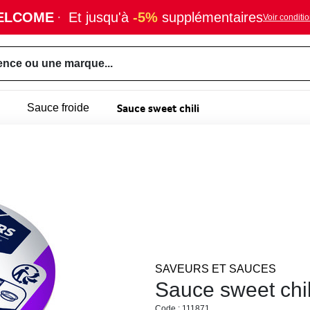
ELCOME
·
Et jusqu'à
-5%
supplémentaires
Voir conditi
ence ou une marque...
Sauce sweet chili
Sauce froide
SAVEURS ET SAUCES
Sauce sweet chil
Code : 111871