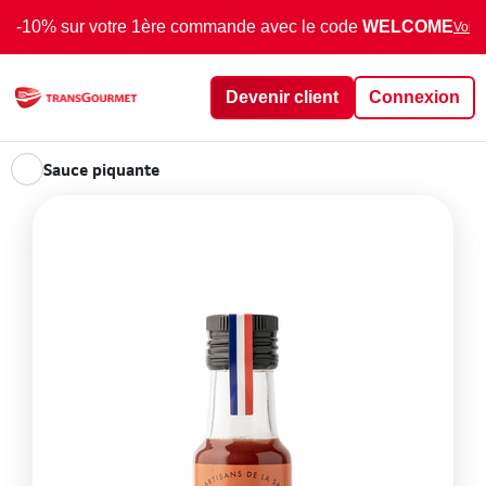
-10% sur votre 1ère commande avec le code
WELCOME
Voir 
Devenir client
Connexion
Sauce piquante