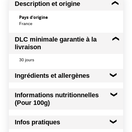
Description et origine
Pays d'origine
France
DLC minimale garantie à la
livraison
30 jours
Ingrédients et allergènes
Ingrédients :
Informations nutritionnelles
Piments fermentés - variété Sucette de Provence
(Pour 100g)
(60,06%), Vinaigre de cidre de Normandie (30,03%),
Sucre français, Sel de Camargue (1,67%), Fibre de
lin.
Kilocalories
78 kcal
Infos pratiques
Allergènes :
Kilojoules
328 kj
Traces de crustacé et produits à base de crustacés