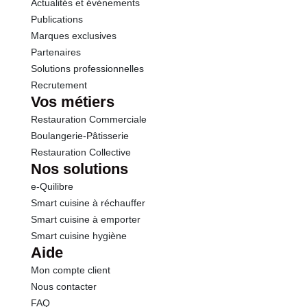
Actualités et événements
Sel
0.85 g
Publications
Marques exclusives
Partenaires
Solutions professionnelles
Recrutement
Vos métiers
Restauration Commerciale
Boulangerie-Pâtisserie
Restauration Collective
Nos solutions
e-Quilibre
Smart cuisine à réchauffer
Smart cuisine à emporter
Smart cuisine hygiène
Aide
Mon compte client
Nous contacter
FAQ