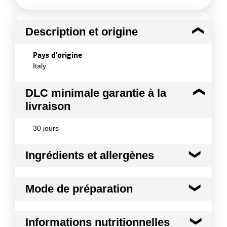
Description et origine
Pays d'origine
Italy
DLC minimale garantie à la
livraison
30 jours
Ingrédients et allergènes
Ingrédients :
Mode de préparation
Tomates (99.1%), sel, basilic (0.075%), origan
(0.05%), oignon (0.05%), arôme naturel. Sans
conservateur.
Pizza Sauce peut être utilisé directement sur la
Informations nutritionnelles
Conformément aux informations transmises
pizza, ou pour la préparation de sauce pour