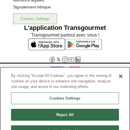
Mentions légales
Signalement éthique
Cookies Settings
L'application Transgourmet
Transgourmet partout avec vous !
By clicking “Accept All Cookies”, you agree to the storing of
cookies on your device to enhance site navigation, analyze
Interdiction de vente de boissons alcooliques aux mineurs de
site usage, and assist in our marketing efforts.
moins de 18 ans
Cookies Settings
La preuve de majorité de l'acheteur est exigée au moment de la vente
en ligne.
Code de la santé publique, Aar.l.3342-1 et l.3353-3
Reject All