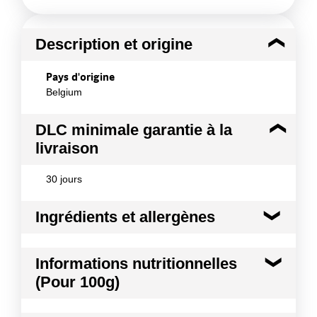
Description et origine
Pays d'origine
Belgium
DLC minimale garantie à la
livraison
30 jours
Ingrédients et allergènes
Ingrédients :
Informations nutritionnelles
Huile de colza (76.95 %), jaunes d¿œufs (6.8 %),
(Pour 100g)
purée de piments (4 %) (piments rouges, sel,
acidifiant : E260, conservateur: E211), vinaigre, eau,
moutarde, sel, épices, arôme, conservateur : E202,
Kilocalories
719 kcal