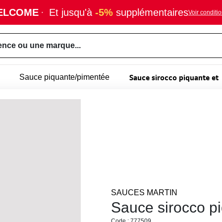
ELCOME
·
Et jusqu'à
-5%
supplémentaires
Voir conditi
ence ou une marque...
Sauce sirocco piquante et
Sauce piquante/pimentée
SAUCES MARTIN
Sauce sirocco p
Code : 777509