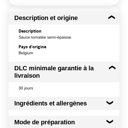
Description et origine
Description
Sauce tomatée semi-épaisse.
Pays d'origine
Belgium
DLC minimale garantie à la
livraison
30 jours
Ingrédients et allergènes
Ingrédients :
Mode de préparation
Purée de tomates double concentrée (35 % soit