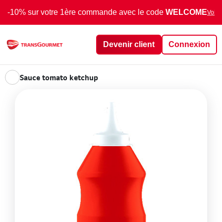
-10% sur votre 1ère commande avec le code
WELCOME
Voir 
Devenir client
Connexion
Sauce tomato ketchup