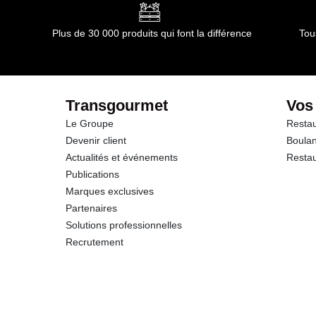
Glucides
Plus de 30 000 produits qui font la différence
Tou
dont Sucres
Fibres
Transgourmet
Vos
Le Groupe
Restau
Protéines
Devenir client
Boulan
Actualités et événements
Restau
Sel
Publications
Marques exclusives
Partenaires
Solutions professionnelles
Recrutement