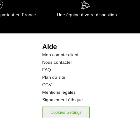
1.6 g
 partout en France
Une équipe à votre disposition
1.2 g
0.5 g
Aide
Mon compte client
0.7 g
Nous contacter
FAQ
2.50 g
Plan du site
CGV
Mentions légales
Signalement éthique
Cookies Settings