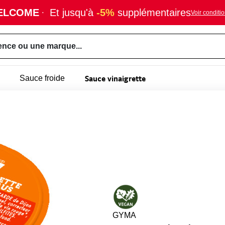
ELCOME
·
Et jusqu'à
-5%
supplémentaires
Voir conditi
ence ou une marque...
Sauce vinaigrette
Sauce froide
GYMA