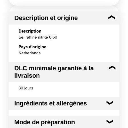
Description et origine
Description
Sel raffiné nitrité 0,60
Pays d'origine
Netherlands
DLC minimale garantie à la
livraison
30 jours
Ingrédients et allergènes
Ingrédients :
Mode de préparation
Mélange homogène de sel et de nitrite de sodium