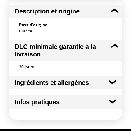
Description et origine
Pays d'origine
France
DLC minimale garantie à la
livraison
30 jours
Ingrédients et allergènes
Ingrédients :
Infos pratiques
Diamant de sel Origine Pakistan
Conformément aux informations transmises
Conditions de stockage avant ouverture :
A
par le(s) fournisseur(s) de Transgourmet
température ambiante
Opérations
Durée totale du produit :
10 ans