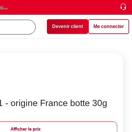
ons →
Devenir client
Me connecter
1 - origine France botte 30g
Afficher le prix