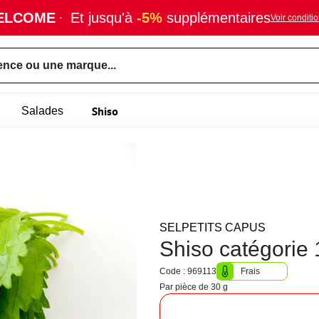
ELCOME
·
Et jusqu'à
-5%
supplémentaires
Voir conditi
ence ou une marque...
Shiso
Salades
SELPETITS CAPUS
Shiso catégorie 
Code : 969113
Frais
Par pièce de 30 g