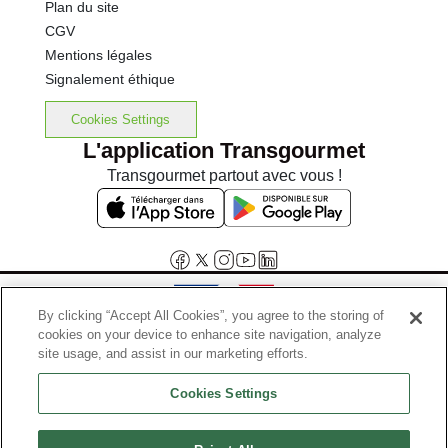
Plan du site
CGV
Mentions légales
Signalement éthique
Cookies Settings
L'application Transgourmet
Transgourmet partout avec vous !
By clicking “Accept All Cookies”, you agree to the storing of
cookies on your device to enhance site navigation, analyze
Interdiction de vente de boissons alcooliques aux mineurs de
site usage, and assist in our marketing efforts.
moins de 18 ans
Cookies Settings
La preuve de majorité de l'acheteur est exigée au moment de la vente
en ligne.
Code de la santé publique, Aar.l.3342-1 et l.3353-3