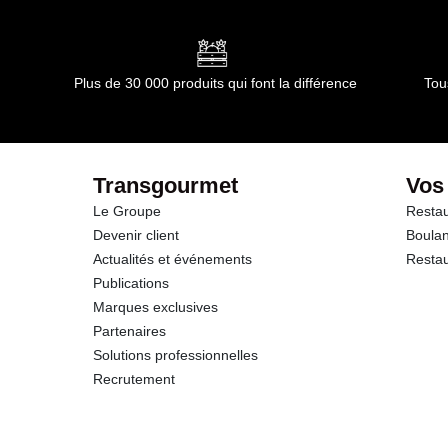
Conformément aux informations transmises par le(s) f
dont Acides gras saturés
Glucides
Plus de 30 000 produits qui font la différence
Tou
dont Sucres
Fibres
Transgourmet
Vos
Le Groupe
Restau
Protéines
Devenir client
Boulan
Actualités et événements
Restau
Sel
Publications
Marques exclusives
Partenaires
Solutions professionnelles
Recrutement