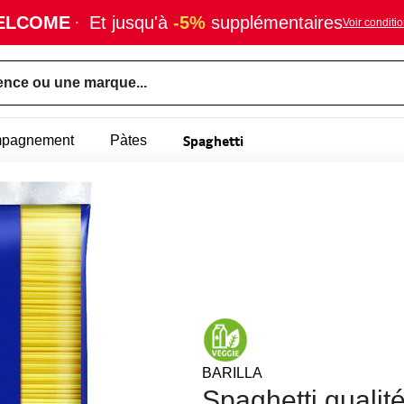
ELCOME
·
Et jusqu'à
-5%
supplémentaires
Voir conditi
ence ou une marque...
Spaghetti
mpagnement
Pàtes
BARILLA
Spaghetti qualit