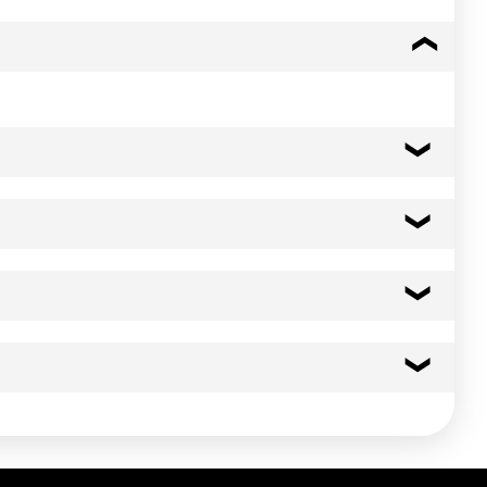
 attendre la remise en ébullition. A partir de ce moment-là,
353 kcal
1476 kj
2.0 g