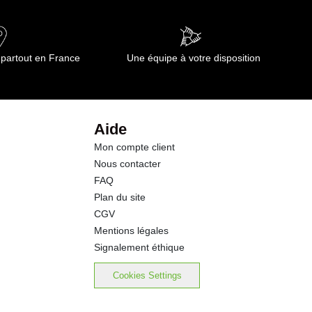
0.50 g
71.2 g
 partout en France
Une équipe à votre disposition
3.5 g
3.0 g
Aide
Mon compte client
12.5 g
Nous contacter
FAQ
0.01 g
Plan du site
CGV
Mentions légales
Signalement éthique
Cookies Settings