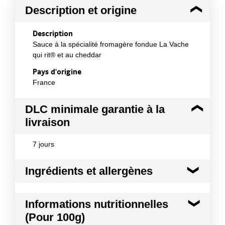
Description et origine
Description
Sauce à la spécialité fromagère fondue La Vache
qui rit® et au cheddar
Pays d'origine
France
DLC minimale garantie à la
livraison
7 jours
Ingrédients et allergènes
Ingrédients :
Informations nutritionnelles
eau, spécialité fromagère fondue La vache qui rit ®
(Pour 100g)
(lait écrémé réhydraté, fromages, beurre, concentré