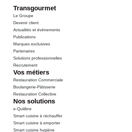
Fibres
0.0 g
Transgourmet
Le Groupe
Protéines
0.0 g
Devenir client
Actualités et événements
Sel
0.00 g
Publications
Marques exclusives
Partenaires
Solutions professionnelles
Recrutement
Vos métiers
Restauration Commerciale
Boulangerie-Pâtisserie
Restauration Collective
Nos solutions
e-Quilibre
Smart cuisine à réchauffer
Smart cuisine à emporter
Smart cuisine hygiène