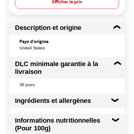
Afficher le prix
Description et origine
Pays d'origine
United States
DLC minimale garantie à la
livraison
30 jours
Ingrédients et allergènes
Ingrédients :
Informations nutritionnelles
Liste d¿ingrédients : vinaigre d¿alcool , piment
(Pour 100g)
rouge (19%), sel.
Conformément aux informations transmises