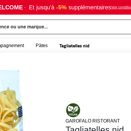
ELCOME
·
Et jusqu'à
-5%
supplémentaires
Voir conditi
ence ou une marque...
Tagliatelles nid
mpagnement
Pàtes
GAROFALO RISTORANT
Tagliatelles nid