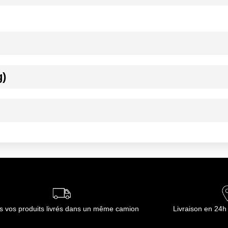
g)
ournisseur(s) de Transgourmet Opérations
à températrue ambiante, au sec
ournisseur(s) de Transgourmet Opérations
s vos produits livrés dans un même camion
Livraison en 24h