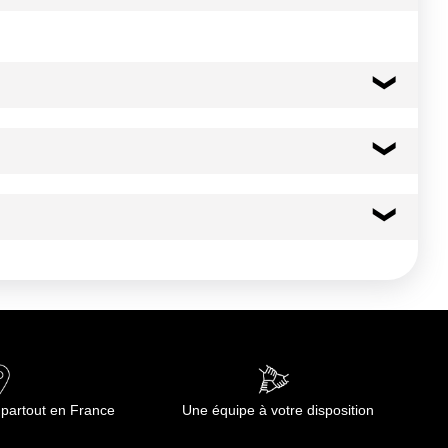
357 kcal
1494 kj
1.0 g
73.0 g
0.0 g
 partout en France
Une équipe à votre disposition
14.0 g