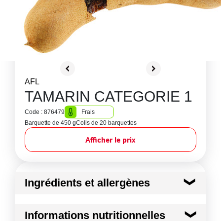
AFL
TAMARIN CATEGORIE 1
Code : 876479
Frais
Barquette de 450 g
Colis de 20 barquettes
Afficher le prix
Ingrédients et allergènes
Ingrédients :
Informations nutritionnelles
Tamarin