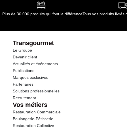
dont Acides gras saturés
0.05 g
Plus de 30 000 produits qui font la différence
Tous vos produits livré
Glucides
6.5 g
dont Sucres
5.4 g
Transgourmet
Le Groupe
Fibres
2.7 g
Devenir client
Actualités et événements
Protéines
0.8 g
Publications
Marques exclusives
Sel
0.10 g
Partenaires
Solutions professionnelles
Recrutement
Vos métiers
Restauration Commerciale
Boulangerie-Pâtisserie
Restauration Collective