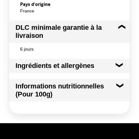
Pays d'origine
France
DLC minimale garantie à la
livraison
6 jours
Ingrédients et allergènes
Ingrédients :
Informations nutritionnelles
TOMATE
(Pour 100g)
Conformément aux informations transmises
par le(s) fournisseur(s) de Transgourmet
Kilocalories
32 kcal
Opérations
Kilojoules
133 kj
Matières grasses
0.3 g