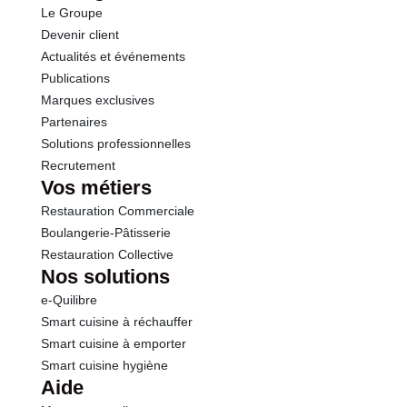
Le Groupe
Fibres
0.9 g
Devenir client
Actualités et événements
Protéines
0.5 g
Publications
Marques exclusives
Sel
0.01 g
Partenaires
Solutions professionnelles
Recrutement
Vos métiers
Restauration Commerciale
Boulangerie-Pâtisserie
Restauration Collective
Nos solutions
e-Quilibre
Smart cuisine à réchauffer
Smart cuisine à emporter
Smart cuisine hygiène
Aide