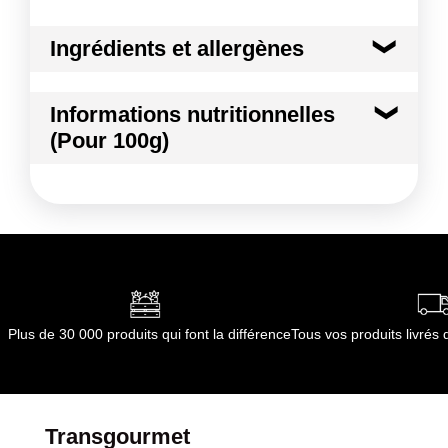
Ingrédients et allergènes
Ingrédients :
Informations nutritionnelles
Tomate
(Pour 100g)
Conformément aux informations transmises
par le(s) fournisseur(s) de Transgourmet
Kilocalories
19 kcal
Opérations
Kilojoules
81 kj
Matières grasses
0.5 g
dont Acides gras saturés
0.01 g
Plus de 30 000 produits qui font la différence
Tous vos produits livré
Glucides
3.2 g
dont Sucres
2.8 g
Transgourmet