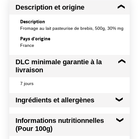
Description et origine
Description
Fromage au lait pasteurise de brebis, 500g, 30% mg
Pays d'origine
France
DLC minimale garantie à la
livraison
7 jours
Ingrédients et allergènes
Ingrédients :
Informations nutritionnelles
LAIT pasteurisé de brebis, sel, présure,
(Pour 100g)
FERMENTS, conservateur: LYSOZYME (contient de
l'OEUF) Lait origine France