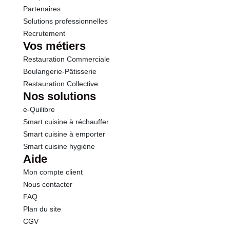
Partenaires
Traces de céleri et produits à base de céleri
Solutions professionnelles
Traces de moutarde et produits à base de moutarde
Traces de mollusques et produits à base de
Recrutement
mollusque
Vos métiers
Conformément aux informations transmises
Restauration Commerciale
par le(s) fournisseur(s) de Transgourmet
Boulangerie-Pâtisserie
Opérations
Restauration Collective
Nos solutions
e-Quilibre
Smart cuisine à réchauffer
Smart cuisine à emporter
Smart cuisine hygiène
Aide
Mon compte client
Nous contacter
FAQ
Plan du site
CGV