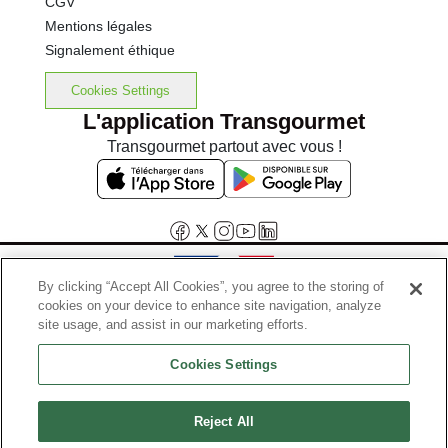
CGV
Mentions légales
Signalement éthique
Cookies Settings
L'application Transgourmet
Transgourmet partout avec vous !
By clicking “Accept All Cookies”, you agree to the storing of
cookies on your device to enhance site navigation, analyze
Interdiction de vente de boissons alcooliques aux mineurs de
site usage, and assist in our marketing efforts.
moins de 18 ans
Cookies Settings
La preuve de majorité de l'acheteur est exigée au moment de la vente
en ligne.
Code de la santé publique, Aar.l.3342-1 et l.3353-3
Reject All