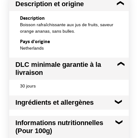
Description et origine
Description
Boisson rafraîchissante aux jus de fruits, saveur
orange ananas, sans bulles.
Pays d'origine
Netherlands
DLC minimale garantie à la
livraison
30 jours
Ingrédients et allergènes
Ingrédients :
Informations nutritionnelles
Eau ; jus de fruits à base de concentré 7.5%
(Pour 100g)
(orange 7%, ananas 0.5%) ; sucre ; acidifiants :
acide citrique, acide malique ; arômes naturels ;