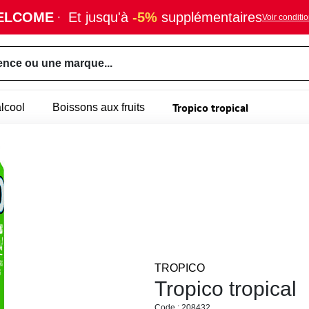
ELCOME
·
Et jusqu'à
-5%
supplémentaires
Voir conditi
ence ou une marque...
Tropico tropical
lcool
Boissons aux fruits
TROPICO
Tropico tropical
Code : 208432