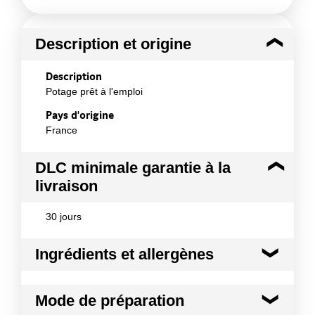
Description et origine
Description
Potage prêt à l'emploi
Pays d'origine
France
DLC minimale garantie à la
livraison
30 jours
Ingrédients et allergènes
Ingrédients :
Mode de préparation
Eau, légumes 42,5% (carottes 14,9%, pommes de