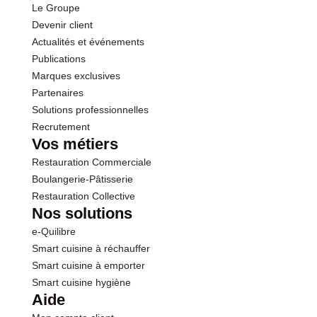
Le Groupe
Protéines
0.8 g
Devenir client
Actualités et événements
Sel
0.66 g
Publications
Marques exclusives
Sodium
0.26 g
Partenaires
Solutions professionnelles
Recrutement
Vos métiers
Restauration Commerciale
Boulangerie-Pâtisserie
Restauration Collective
Nos solutions
e-Quilibre
Smart cuisine à réchauffer
Smart cuisine à emporter
Smart cuisine hygiène
Aide