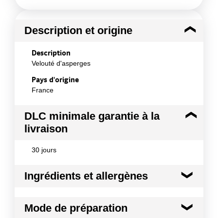
Description et origine
Description
Velouté d'asperges
Pays d'origine
France
DLC minimale garantie à la
livraison
30 jours
Ingrédients et allergènes
Ingrédients :
Mode de préparation
Eau, jus d'asperges reconstitué 14%, lait écrémé