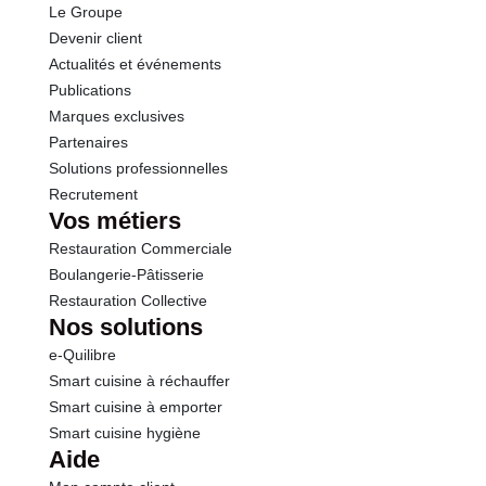
Le Groupe
Protéines
0.8 g
Devenir client
Actualités et événements
Sel
0.70 g
Publications
Marques exclusives
Partenaires
Solutions professionnelles
Recrutement
Vos métiers
Restauration Commerciale
Boulangerie-Pâtisserie
Restauration Collective
Nos solutions
e-Quilibre
Smart cuisine à réchauffer
Smart cuisine à emporter
Smart cuisine hygiène
Aide