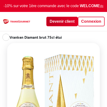
-10% sur votre 1ère commande avec le code
WELCOME
Voir 
Devenir client
Connexion
Vranken Diamant brut 75cl étui