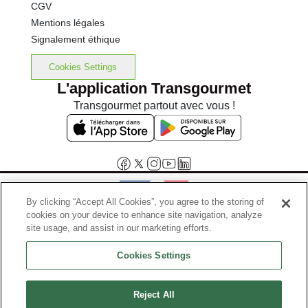
CGV
Mentions légales
Signalement éthique
Cookies Settings
L'application Transgourmet
Transgourmet partout avec vous !
By clicking “Accept All Cookies”, you agree to the storing of
cookies on your device to enhance site navigation, analyze
Interdiction de vente de boissons alcooliques aux mineurs de
site usage, and assist in our marketing efforts.
moins de 18 ans
Cookies Settings
La preuve de majorité de l'acheteur est exigée au moment de la vente
en ligne.
Code de la santé publique, Aar.l.3342-1 et l.3353-3
Reject All