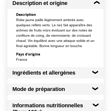
Description et origine
Description
Robe jaune paille légèrement ambrée avec
quelques reflets verts. Le nez fait apparaître des
arômes de fruits mûrs évoluant sur des notes de
confiture de coing, de viennoiserie, de croissant
chaud. Vin équilibré avec une attaque solide et un
final agréable. Bonne longueur en bouche.
Pays d'origine
France
Ingrédients et allergènes
Ingrédients :
Mode de préparation
Champagne
Conformément aux informations transmises
Vin d'apéritif qui peut également être dégusté
par le(s) fournisseur(s) de Transgourmet
Informations nutritionnelles
sur une viande blanche ou une volaille.
Opérations