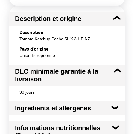
Description et origine
Description
Tomato Ketchup Poche 5L X 3 HEINZ
Pays d'origine
Union Européenne
DLC minimale garantie à la
livraison
30 jours
Ingrédients et allergènes
Ingrédients :
Informations nutritionnelles
Tomates (148 g pour 100 g de ketchup), vinaigre,