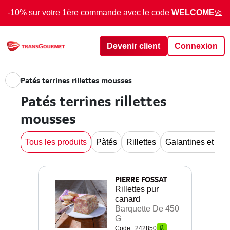
-10% sur votre 1ère commande avec le code
WELCOME
Voir 
Devenir client
Connexion
Patés terrines rillettes mousses
Patés terrines rillettes
mousses
Tous les produits
Pàtés
Rillettes
Galantines et ball
PIERRE FOSSAT
Rillettes pur
canard
Barquette De 450
G
Code : 242850