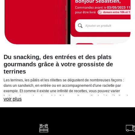
Du snacking, des entrées et des plats
gourmands grâce à votre grossiste de
terrines
Les terrines, les pâtés et les rillettes se dégustent de nombreuses façons :
dans un sandwich, en entrée ou en accompagnement d'une raclette par
exemple. Et comme il existe une infinité de recettes, vous pouvez varier
facilement vos cartes et vos plats. Jetez un œil sans attendre à la sélection de
voir plus
votre grossiste de terrines pour commander de nouveaux produits.
Terrines, pâtés et rillettes : des charcuteries
pour tous les goûts
Les spécialités charcutières offrent des saveurs et des textures multiples pour
le plus grand plaisir des gourmands et des gourmets. Le pâté de campagne