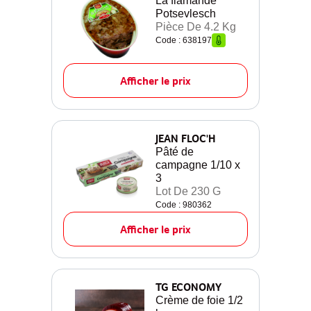
La flamande
Potsevlesch
Pièce De 4.2 Kg
Code : 638197
Afficher le prix
JEAN FLOC'H
Pâté de
campagne 1/10 x
3
Lot De 230 G
Code : 980362
Afficher le prix
TG ECONOMY
Crème de foie 1/2