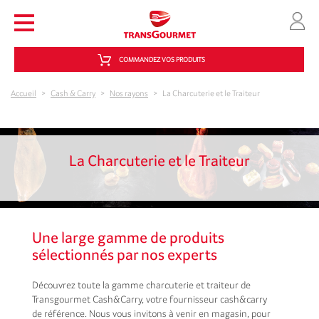
Aller au contenu principal
COMMANDEZ VOS PRODUITS
Accueil
>
Cash & Carry
>
Nos rayons
>
La Charcuterie et le Traiteur
La Charcuterie et le Traiteur
Une large gamme de produits
sélectionnés par nos experts
Découvrez toute la gamme charcuterie et traiteur de
Transgourmet Cash&Carry, votre fournisseur cash&carry
de référence. Nous vous invitons à venir en magasin, pour