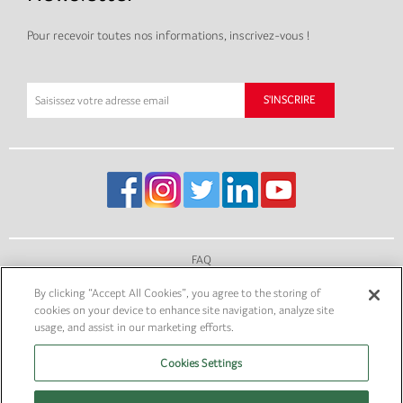
Pour recevoir toutes nos informations, inscrivez-vous !
FAQ
By clicking “Accept All Cookies”, you agree to the storing of
SITES DU GROUPE
cookies on your device to enhance site navigation, analyze site
usage, and assist in our marketing efforts.
MENTIONS LÉGALES
Cookies Settings
PLAN DU SITE