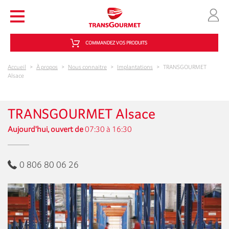
Aller au contenu principal
COMMANDEZ VOS PRODUITS
Accueil
>
À propos
>
Nous connaitre
>
Implantations
>
TRANSGOURMET
Alsace
TRANSGOURMET Alsace
Aujourd'hui, ouvert de
07:30 à 16:30
0 806 80 06 26