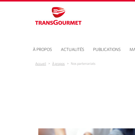
Aller au contenu principal
À PROPOS
ACTUALITÉS
PUBLICATIONS
MA
Accueil
>
À propos
>
Nos partenariats