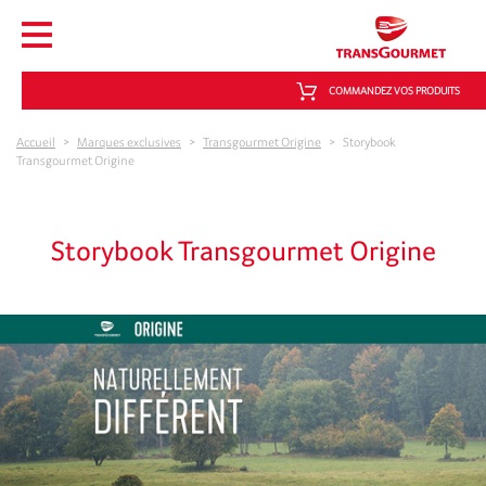
Aller au contenu principal
COMMANDEZ VOS PRODUITS
Accueil
>
Marques exclusives
>
Transgourmet Origine
>
Storybook
Transgourmet Origine
Storybook Transgourmet Origine